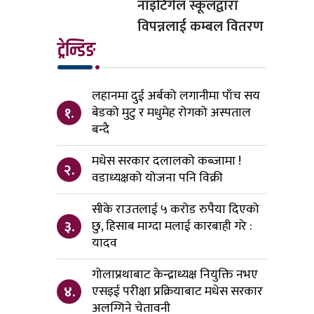
नाइटिंगेल स्कूलद्वारा
विपन्नलाई कम्बल वितरण
ट्रेन्डिङ
लहानमा दुई अर्बको लगानीमा पाँच सय
१.
बेडको मुटु र मधुमेह रोगको अस्पताल
बन्दै
मधेस सरकार दलालको कब्जामा !
२.
वडाध्यक्षको योजना पनि विक्री
सीके राउतलाई ५ करोड रुपैया दिएको
३.
छु, हिसाब माग्दा मलाई कारबाही गरे :
यादव
गोलाप्रथाबाट केन्द्राध्यक्ष नियुक्ति नभए
४.
एसइई परीक्षा प्रक्रियाबाट मधेस सरकार
अलग्गिने चेतावनी