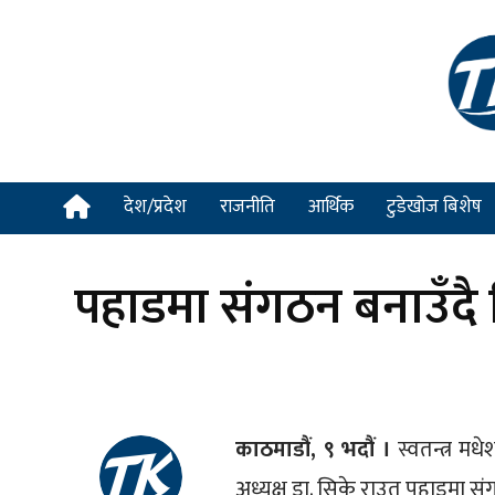
देश/प्रदेश
राजनीति
आर्थिक
टुडेखोज बिशेष
पहाडमा संगठन बनाउँदै
काठमाडौं, ९ भदौं ।
स्वतन्त्र मध
अध्यक्ष डा. सिके राउत पहाडमा स