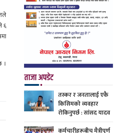
तले
े ६
पमा
छ ।
ताजा अपडेट
तस्कर र जनतालाई एकै
किसिमको व्यवहार
रोकिनुपर्छ : सांसद यादव
कर्मचारीहरूबीच मैत्रीपूर्ण