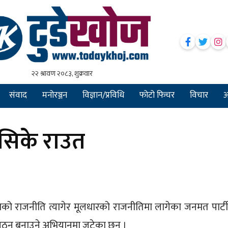
संवाद
मनोरञ्जन
विज्ञान/प्रविधि
फोटो फिचर
विचार
अन
 सिके राउत
ेशको राजनीति त्यागेर मूलधारको राजनीतिमा लागेका जनमत पार्ट
ंगठन बनाउने अभियानमा जुटेका छन् ।