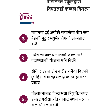
नाइटिंगेल स्कूलद्वारा
विपन्नलाई कम्बल वितरण
ट्रेन्डिङ
लहानमा दुई अर्बको लगानीमा पाँच सय
१.
बेडको मुटु र मधुमेह रोगको अस्पताल
बन्दै
मधेस सरकार दलालको कब्जामा !
२.
वडाध्यक्षको योजना पनि विक्री
सीके राउतलाई ५ करोड रुपैया दिएको
३.
छु, हिसाब माग्दा मलाई कारबाही गरे :
यादव
गोलाप्रथाबाट केन्द्राध्यक्ष नियुक्ति नभए
४.
एसइई परीक्षा प्रक्रियाबाट मधेस सरकार
अलग्गिने चेतावनी