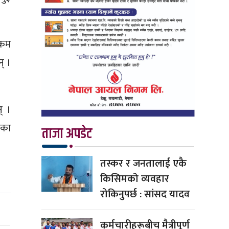
्रम
् ।
् ।
षका
ताजा अपडेट
तस्कर र जनतालाई एकै
किसिमको व्यवहार
रोकिनुपर्छ : सांसद यादव
कर्मचारीहरूबीच मैत्रीपूर्ण