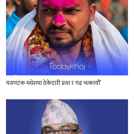
यसपटक मधेशमा ठेकेदारी प्रथा र गढ भत्कायौं’