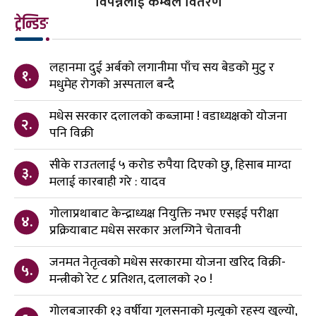
विपन्नलाई कम्बल वितरण
ट्रेन्डिङ
लहानमा दुई अर्बको लगानीमा पाँच सय बेडको मुटु र
१.
मधुमेह रोगको अस्पताल बन्दै
मधेस सरकार दलालको कब्जामा ! वडाध्यक्षको योजना
२.
पनि विक्री
सीके राउतलाई ५ करोड रुपैया दिएको छु, हिसाब माग्दा
३.
मलाई कारबाही गरे : यादव
गोलाप्रथाबाट केन्द्राध्यक्ष नियुक्ति नभए एसइई परीक्षा
४.
प्रक्रियाबाट मधेस सरकार अलग्गिने चेतावनी
जनमत नेतृत्वको मधेस सरकारमा योजना खरिद विक्री-
५.
मन्त्रीको रेट ८ प्रतिशत, दलालको २० !
गोलबजारकी १३ वर्षीया गुलसनाको मृत्यूको रहस्य खुल्यो,