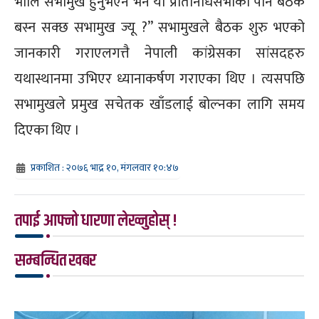
भोलि सभामुख हुनुभएन भने यो प्रतिनिधिसभाको पनि बैठक
बस्न सक्छ सभामुख ज्यू ?” सभामुखले बैठक शुरु भएको
जानकारी गराएलगत्तै नेपाली कांग्रेसका सांसदहरु
यथास्थानमा उभिएर ध्यानाकर्षण गराएका थिए । त्यसपछि
सभामुखले प्रमुख सचेतक खाँडलाई बोल्नका लागि समय
दिएका थिए ।
प्रकाशित : २०७६ भाद्र १०, मंगलवार १०:४७
तपाई आफ्नो धारणा लेख्नुहोस् !
सम्बन्धित खबर