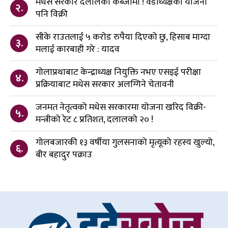
मधेस सरकार दलालको कब्जामा ! वडाध्यक्षको योजना
२.
पनि विक्री
सीके राउतलाई ५ करोड रुपैया दिएको छु, हिसाब माग्दा
३.
मलाई कारबाही गरे : यादव
गोलाप्रथाबाट केन्द्राध्यक्ष नियुक्ति नभए एसइई परीक्षा
४.
प्रक्रियाबाट मधेस सरकार अलग्गिने चेतावनी
जनमत नेतृत्वको मधेस सरकारमा योजना खरिद विक्री-
५.
मन्त्रीको रेट ८ प्रतिशत, दलालको २० !
गोलबजारकी १३ वर्षीया गुलसनाको मृत्यूको रहस्य खुल्यो,
६.
बीर बहादुर पक्राउ