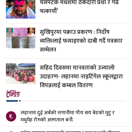
यसपटक मधेशमा ठेकेदारी प्रथा र गढ
भत्कायौं’
सुखिपुरमा पक्राउ प्रकरण : निर्दोष
व्यक्तिलाई फसाइएको दाबी गर्दै पत्रकार
सम्मेलन
सहिद दिवसमा मानवताको उज्यालो
उदाहरण- लहानमा नाइटिंगेल स्कूलद्वारा
विपन्नलाई कम्बल वितरण
ट्रेन्डिङ
लहानमा दुई अर्बको लगानीमा पाँच सय बेडको मुटु र
१.
मधुमेह रोगको अस्पताल बन्दै