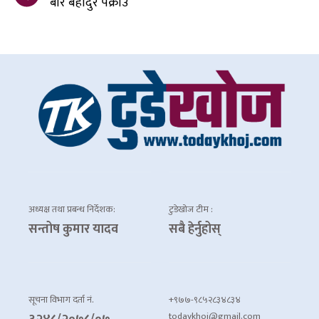
बीर बहादुर पक्राउ
अध्यक्ष तथा प्रबन्ध निर्देशक:
टुडेखोज टीम :
सन्तोष कुमार यादव
सबै हेर्नुहोस्
सूचना विभाग दर्ता नं.
+९७७-९८५२८३४८३४
todaykhoj@gmail.com