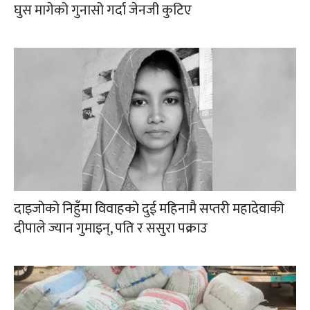
घुस मागेको गुनासो गर्दा जेनजी कुटिए
दाइजोको निहुँमा विवाहको दुई महिनामै सप्तरी महादेवाकी
दीपाले ज्यान गुमाइन्, पति र ससुरा पक्राउ