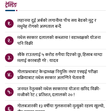
ट्रेन्डिङ
लहानमा दुई अर्बको लगानीमा पाँच सय बेडको मुटु र
१.
मधुमेह रोगको अस्पताल बन्दै
मधेस सरकार दलालको कब्जामा ! वडाध्यक्षको योजना
२.
पनि विक्री
सीके राउतलाई ५ करोड रुपैया दिएको छु, हिसाब माग्दा
३.
मलाई कारबाही गरे : यादव
गोलाप्रथाबाट केन्द्राध्यक्ष नियुक्ति नभए एसइई परीक्षा
४.
प्रक्रियाबाट मधेस सरकार अलग्गिने चेतावनी
जनमत नेतृत्वको मधेस सरकारमा योजना खरिद विक्री-
५.
मन्त्रीको रेट ८ प्रतिशत, दलालको २० !
गोलबजारकी १३ वर्षीया गुलसनाको मृत्यूको रहस्य खुल्यो,
६.