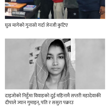
घुस मागेको गुनासो गर्दा जेनजी कुटिए
दाइजोको निहुँमा विवाहको दुई महिनामै सप्तरी महादेवाकी
दीपाले ज्यान गुमाइन्, पति र ससुरा पक्राउ