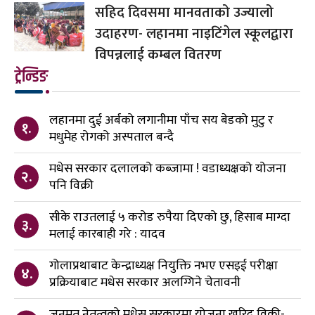
सहिद दिवसमा मानवताको उज्यालो
उदाहरण- लहानमा नाइटिंगेल स्कूलद्वारा
विपन्नलाई कम्बल वितरण
ट्रेन्डिङ
लहानमा दुई अर्बको लगानीमा पाँच सय बेडको मुटु र
१.
मधुमेह रोगको अस्पताल बन्दै
मधेस सरकार दलालको कब्जामा ! वडाध्यक्षको योजना
२.
पनि विक्री
सीके राउतलाई ५ करोड रुपैया दिएको छु, हिसाब माग्दा
३.
मलाई कारबाही गरे : यादव
गोलाप्रथाबाट केन्द्राध्यक्ष नियुक्ति नभए एसइई परीक्षा
४.
प्रक्रियाबाट मधेस सरकार अलग्गिने चेतावनी
जनमत नेतृत्वको मधेस सरकारमा योजना खरिद विक्री-