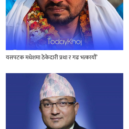
यसपटक मधेशमा ठेकेदारी प्रथा र गढ भत्कायौं’