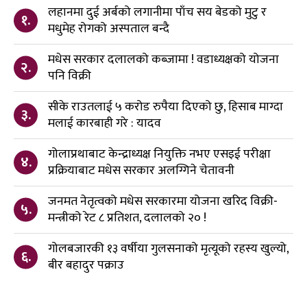
लहानमा दुई अर्बको लगानीमा पाँच सय बेडको मुटु र
१.
मधुमेह रोगको अस्पताल बन्दै
मधेस सरकार दलालको कब्जामा ! वडाध्यक्षको योजना
२.
पनि विक्री
सीके राउतलाई ५ करोड रुपैया दिएको छु, हिसाब माग्दा
३.
मलाई कारबाही गरे : यादव
गोलाप्रथाबाट केन्द्राध्यक्ष नियुक्ति नभए एसइई परीक्षा
४.
प्रक्रियाबाट मधेस सरकार अलग्गिने चेतावनी
जनमत नेतृत्वको मधेस सरकारमा योजना खरिद विक्री-
५.
मन्त्रीको रेट ८ प्रतिशत, दलालको २० !
गोलबजारकी १३ वर्षीया गुलसनाको मृत्यूको रहस्य खुल्यो,
६.
बीर बहादुर पक्राउ