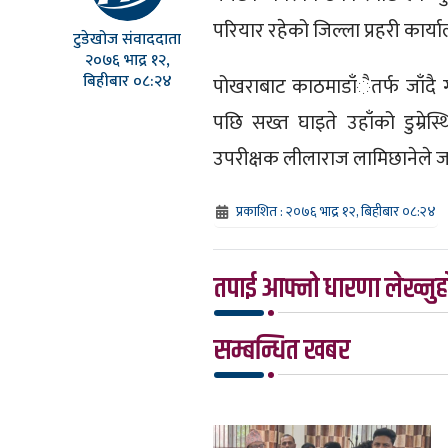
परियार रहेको जिल्ला प्रहरी कार
टुडेखोज संवाददाता
२०७६ भाद्र १२,
बिहीबार ०८:२४
पोखराबाट काठमाडाँैतर्फ जाँदै 
पछि सख्त घाइते उहाँको डुम्रेस्
उपरीक्षक लीलाराज लामिछानेले जा
प्रकाशित : २०७६ भाद्र १२, बिहीबार ०८:२४
तपाई आफ्नो धारणा लेख्नुहो
सम्बन्धित खबर