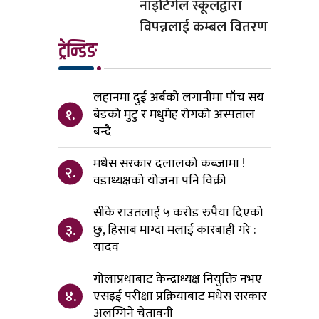
नाइटिंगेल स्कूलद्वारा
विपन्नलाई कम्बल वितरण
ट्रेन्डिङ
लहानमा दुई अर्बको लगानीमा पाँच सय
१.
बेडको मुटु र मधुमेह रोगको अस्पताल
बन्दै
मधेस सरकार दलालको कब्जामा !
२.
वडाध्यक्षको योजना पनि विक्री
सीके राउतलाई ५ करोड रुपैया दिएको
३.
छु, हिसाब माग्दा मलाई कारबाही गरे :
यादव
गोलाप्रथाबाट केन्द्राध्यक्ष नियुक्ति नभए
४.
एसइई परीक्षा प्रक्रियाबाट मधेस सरकार
अलग्गिने चेतावनी