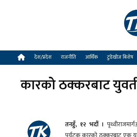
देश/प्रदेश
राजनीति
आर्थिक
टुडेखोज बिशेष
कारको ठक्करबाट युवतीक
तनहुँ, १२ भदौं ।
पृथ्वीराजमार्
पर्यटक कारको ठक्करबाट एक युवतीक