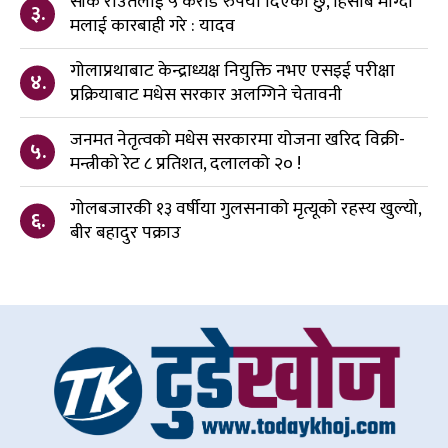
सीके राउतलाई ५ करोड रुपैया दिएको छु, हिसाब माग्दा
३.
मलाई कारबाही गरे : यादव
गोलाप्रथाबाट केन्द्राध्यक्ष नियुक्ति नभए एसइई परीक्षा
४.
प्रक्रियाबाट मधेस सरकार अलग्गिने चेतावनी
जनमत नेतृत्वको मधेस सरकारमा योजना खरिद विक्री-
५.
मन्त्रीको रेट ८ प्रतिशत, दलालको २० !
गोलबजारकी १३ वर्षीया गुलसनाको मृत्यूको रहस्य खुल्यो,
६.
बीर बहादुर पक्राउ