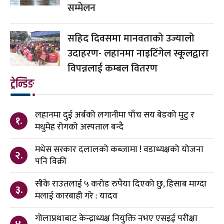
सम्मेलन
सहिद दिवसमा मानवताको उज्यालो
उदाहरण- लहानमा नाइटिंगेल स्कूलद्वारा
विपन्नलाई कम्बल वितरण
ट्रेन्डिङ
लहानमा दुई अर्बको लगानीमा पाँच सय बेडको मुटु र
१.
मधुमेह रोगको अस्पताल बन्दै
मधेस सरकार दलालको कब्जामा ! वडाध्यक्षको योजना
२.
पनि विक्री
सीके राउतलाई ५ करोड रुपैया दिएको छु, हिसाब माग्दा
३.
मलाई कारबाही गरे : यादव
गोलाप्रथाबाट केन्द्राध्यक्ष नियुक्ति नभए एसइई परीक्षा