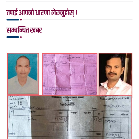
तपाई आफ्नो धारणा लेख्नुहोस् !
सम्बन्धित खबर