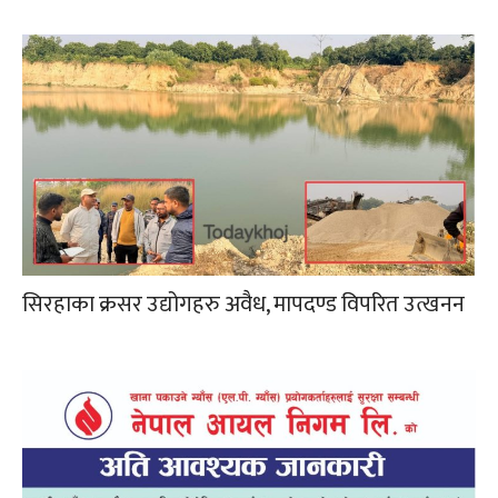
सिरहाका क्रसर उद्योगहरु अवैध, मापदण्ड विपरित उत्खनन