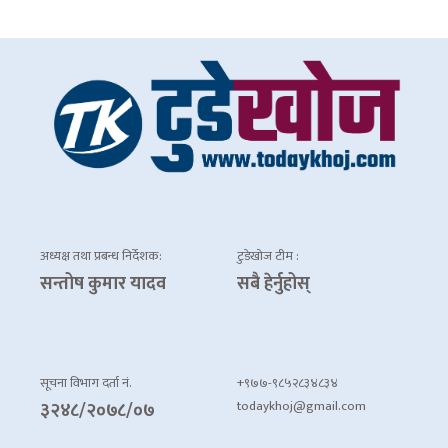
अध्यक्ष तथा प्रबन्ध निर्देशक:
टुडेखोज टीम :
सन्तोष कुमार यादव
सबै हेर्नुहोस्
सूचना विभाग दर्ता नं.
+९७७-९८५२८३४८३४
todaykhoj@gmail.com
३२४८/२०७८/०७