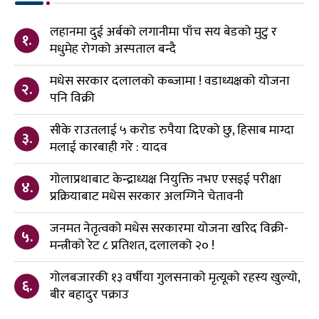
लहानमा दुई अर्बको लगानीमा पाँच सय बेडको मुटु र
१.
मधुमेह रोगको अस्पताल बन्दै
मधेस सरकार दलालको कब्जामा ! वडाध्यक्षको योजना
२.
पनि विक्री
सीके राउतलाई ५ करोड रुपैया दिएको छु, हिसाब माग्दा
३.
मलाई कारबाही गरे : यादव
गोलाप्रथाबाट केन्द्राध्यक्ष नियुक्ति नभए एसइई परीक्षा
४.
प्रक्रियाबाट मधेस सरकार अलग्गिने चेतावनी
जनमत नेतृत्वको मधेस सरकारमा योजना खरिद विक्री-
५.
मन्त्रीको रेट ८ प्रतिशत, दलालको २० !
गोलबजारकी १३ वर्षीया गुलसनाको मृत्यूको रहस्य खुल्यो,
६.
बीर बहादुर पक्राउ