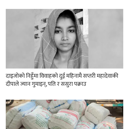
दाइजोको निहुँमा विवाहको दुई महिनामै सप्तरी महादेवाकी
दीपाले ज्यान गुमाइन्, पति र ससुरा पक्राउ