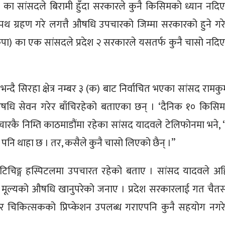
२ का सांसदले बिरामी हुँदा सरकारले कुनै किसिमको ध्यान नदि
पथ ग्रहण गरे लगत्तै औषधि उपचारको जिम्मा सरकारको हुने गर
 (नेकपा) का एक सांसदले प्रदेश २ सरकारले यसतर्फ कुनै चासो नदि
दै सिरहा क्षेत्र नम्बर ३ (क) बाट निर्वाचित भएका सांसद रामकु
धि सेवन गरेर बाँचिरहेको बताएका छन् । ‘दैनिक १० किसि
रकै निम्ति काठमाडौंमा रहेका सांसद यादवले टेलिफोनमा भने, 
ाई पनि थाहा छ । तर, कसैले कुनै चासो लिएको छैन् ।”
िचिङ्ग हस्पिटलमा उपचारत रहेको बताए । सांसद यादवले अह
य मूल्यको औषधि खानुपरेको जनाए । प्रदेश सरकारलाई गत चैतस
चिकित्सकको प्रिप्केशन उपलब्ध गराएपनि कुनै सहयोग नगर