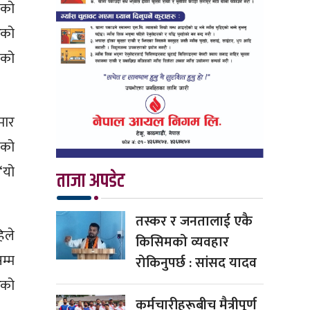
एको
ेको
एको
मार
मको
“यो
ताजा अपडेट
तस्कर र जनतालाई एकै
िले
किसिमको व्यवहार
म्म
रोकिनुपर्छ : सांसद यादव
ेको
कर्मचारीहरूबीच मैत्रीपूर्ण