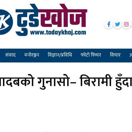
संवाद
मनोरञ्जन
विज्ञान/प्रविधि
फोटो फिचर
विचार
अन
यादबको गुनासो– बिरामी हुँद