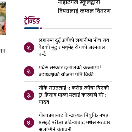
नाइटिंगेल स्कूलद्वारा
विपन्नलाई कम्बल वितरण
ट्रेन्डिङ
लहानमा दुई अर्बको लगानीमा पाँच सय
१.
बेडको मुटु र मधुमेह रोगको अस्पताल
खनन
बन्दै
मधेस सरकार दलालको कब्जामा !
२.
वडाध्यक्षको योजना पनि विक्री
सीके राउतलाई ५ करोड रुपैया दिएको
३.
छु, हिसाब माग्दा मलाई कारबाही गरे :
यादव
गोलाप्रथाबाट केन्द्राध्यक्ष नियुक्ति नभए
४.
एसइई परीक्षा प्रक्रियाबाट मधेस सरकार
अलग्गिने चेतावनी