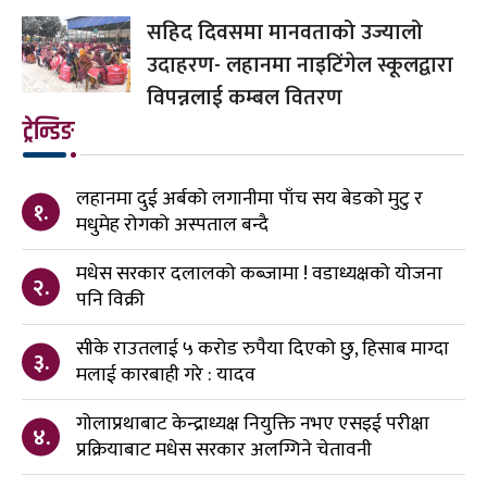
सहिद दिवसमा मानवताको उज्यालो
उदाहरण- लहानमा नाइटिंगेल स्कूलद्वारा
विपन्नलाई कम्बल वितरण
ट्रेन्डिङ
लहानमा दुई अर्बको लगानीमा पाँच सय बेडको मुटु र
१.
मधुमेह रोगको अस्पताल बन्दै
मधेस सरकार दलालको कब्जामा ! वडाध्यक्षको योजना
२.
पनि विक्री
सीके राउतलाई ५ करोड रुपैया दिएको छु, हिसाब माग्दा
३.
मलाई कारबाही गरे : यादव
गोलाप्रथाबाट केन्द्राध्यक्ष नियुक्ति नभए एसइई परीक्षा
४.
प्रक्रियाबाट मधेस सरकार अलग्गिने चेतावनी