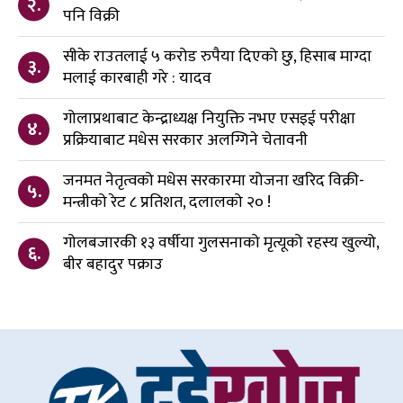
२.
पनि विक्री
सीके राउतलाई ५ करोड रुपैया दिएको छु, हिसाब माग्दा
३.
मलाई कारबाही गरे : यादव
गोलाप्रथाबाट केन्द्राध्यक्ष नियुक्ति नभए एसइई परीक्षा
४.
प्रक्रियाबाट मधेस सरकार अलग्गिने चेतावनी
जनमत नेतृत्वको मधेस सरकारमा योजना खरिद विक्री-
५.
मन्त्रीको रेट ८ प्रतिशत, दलालको २० !
गोलबजारकी १३ वर्षीया गुलसनाको मृत्यूको रहस्य खुल्यो,
६.
बीर बहादुर पक्राउ