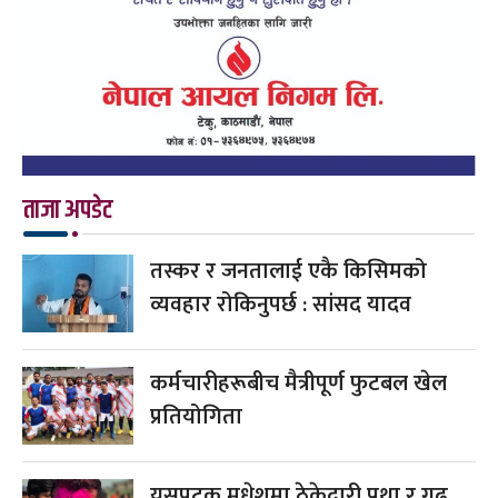
ताजा अपडेट
तस्कर र जनतालाई एकै किसिमको
व्यवहार रोकिनुपर्छ : सांसद यादव
कर्मचारीहरूबीच मैत्रीपूर्ण फुटबल खेल
प्रतियोगिता
यसपटक मधेशमा ठेकेदारी प्रथा र गढ