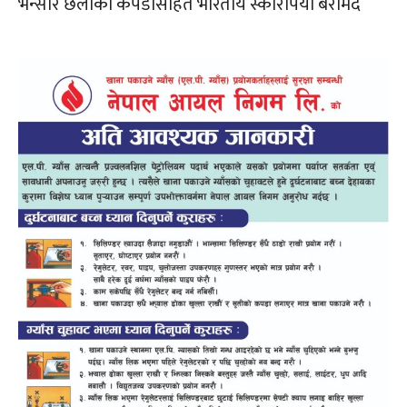
भन्सार छलीका कपडासहित भारतीय स्कारपियो बरामद