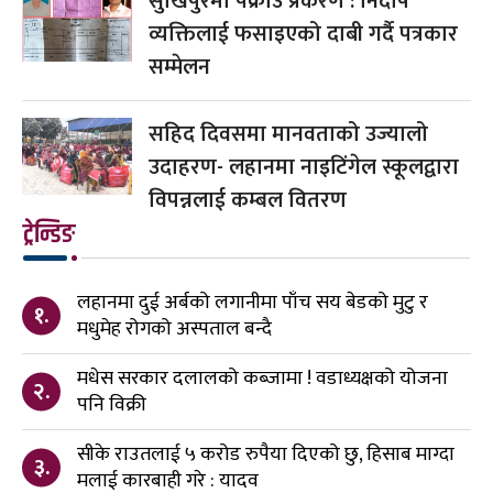
सुखिपुरमा पक्राउ प्रकरण : निर्दोष
व्यक्तिलाई फसाइएको दाबी गर्दै पत्रकार
सम्मेलन
सहिद दिवसमा मानवताको उज्यालो
उदाहरण- लहानमा नाइटिंगेल स्कूलद्वारा
विपन्नलाई कम्बल वितरण
ट्रेन्डिङ
लहानमा दुई अर्बको लगानीमा पाँच सय बेडको मुटु र
१.
मधुमेह रोगको अस्पताल बन्दै
मधेस सरकार दलालको कब्जामा ! वडाध्यक्षको योजना
२.
पनि विक्री
सीके राउतलाई ५ करोड रुपैया दिएको छु, हिसाब माग्दा
३.
मलाई कारबाही गरे : यादव