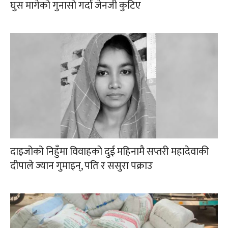
घुस मागेको गुनासो गर्दा जेनजी कुटिए
दाइजोको निहुँमा विवाहको दुई महिनामै सप्तरी महादेवाकी
दीपाले ज्यान गुमाइन्, पति र ससुरा पक्राउ