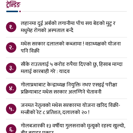
ट्रेन्डिङ
लहानमा दुई अर्बको लगानीमा पाँच सय बेडको मुटु र
१.
मधुमेह रोगको अस्पताल बन्दै
मधेस सरकार दलालको कब्जामा ! वडाध्यक्षको योजना
२.
पनि विक्री
सीके राउतलाई ५ करोड रुपैया दिएको छु, हिसाब माग्दा
३.
मलाई कारबाही गरे : यादव
गोलाप्रथाबाट केन्द्राध्यक्ष नियुक्ति नभए एसइई परीक्षा
४.
प्रक्रियाबाट मधेस सरकार अलग्गिने चेतावनी
जनमत नेतृत्वको मधेस सरकारमा योजना खरिद विक्री-
५.
मन्त्रीको रेट ८ प्रतिशत, दलालको २० !
गोलबजारकी १३ वर्षीया गुलसनाको मृत्यूको रहस्य खुल्यो,
६.
बीर बहादुर पक्राउ