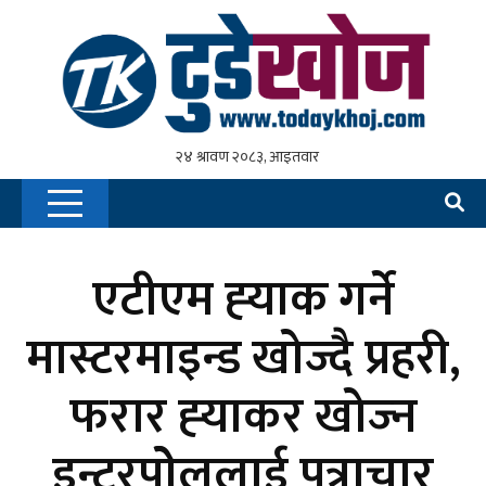
एटीएम ह्‍याक गर्ने
मास्टरमाइन्ड खोज्दै प्रहरी,
फरार ह्‍याकर खोज्‍न
इन्टरपोेललाई पत्राचार