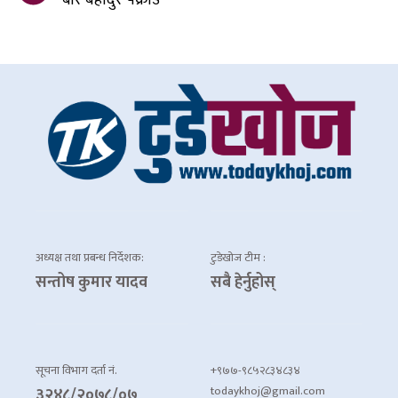
अध्यक्ष तथा प्रबन्ध निर्देशक:
टुडेखोज टीम :
सन्तोष कुमार यादव
सबै हेर्नुहोस्
सूचना विभाग दर्ता नं.
+९७७-९८५२८३४८३४
todaykhoj@gmail.com
३२४८/२०७८/०७