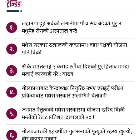
ट्रेन्डिङ
लहानमा दुई अर्बको लगानीमा पाँच सय बेडको मुटु र
१.
मधुमेह रोगको अस्पताल बन्दै
मधेस सरकार दलालको कब्जामा ! वडाध्यक्षको योजना
२.
पनि विक्री
सीके राउतलाई ५ करोड रुपैया दिएको छु, हिसाब माग्दा
३.
मलाई कारबाही गरे : यादव
गोलाप्रथाबाट केन्द्राध्यक्ष नियुक्ति नभए एसइई परीक्षा
४.
प्रक्रियाबाट मधेस सरकार अलग्गिने चेतावनी
जनमत नेतृत्वको मधेस सरकारमा योजना खरिद विक्री-
५.
मन्त्रीको रेट ८ प्रतिशत, दलालको २० !
गोलबजारकी १३ वर्षीया गुलसनाको मृत्यूको रहस्य खुल्यो,
६.
बीर बहादुर पक्राउ