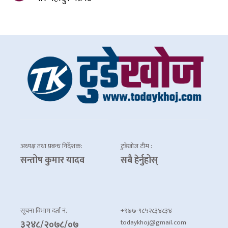
अध्यक्ष तथा प्रबन्ध निर्देशक:
टुडेखोज टीम :
सन्तोष कुमार यादव
सबै हेर्नुहोस्
सूचना विभाग दर्ता नं.
+९७७-९८५२८३४८३४
todaykhoj@gmail.com
३२४८/२०७८/०७