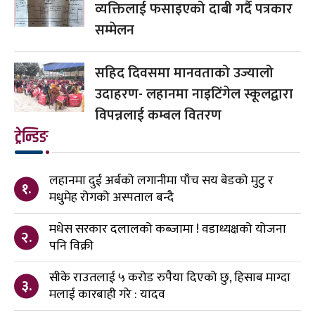
व्यक्तिलाई फसाइएको दाबी गर्दै पत्रकार
सम्मेलन
सहिद दिवसमा मानवताको उज्यालो
उदाहरण- लहानमा नाइटिंगेल स्कूलद्वारा
विपन्नलाई कम्बल वितरण
ट्रेन्डिङ
लहानमा दुई अर्बको लगानीमा पाँच सय बेडको मुटु र
१.
मधुमेह रोगको अस्पताल बन्दै
मधेस सरकार दलालको कब्जामा ! वडाध्यक्षको योजना
२.
पनि विक्री
सीके राउतलाई ५ करोड रुपैया दिएको छु, हिसाब माग्दा
३.
मलाई कारबाही गरे : यादव