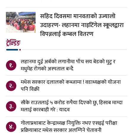
सहिद दिवसमा मानवताको उज्यालो
उदाहरण- लहानमा नाइटिंगेल स्कूलद्वारा
विपन्नलाई कम्बल वितरण
ट्रेन्डिङ
लहानमा दुई अर्बको लगानीमा पाँच सय बेडको मुटु र
१.
मधुमेह रोगको अस्पताल बन्दै
मधेस सरकार दलालको कब्जामा ! वडाध्यक्षको योजना
२.
पनि विक्री
सीके राउतलाई ५ करोड रुपैया दिएको छु, हिसाब माग्दा
३.
मलाई कारबाही गरे : यादव
गोलाप्रथाबाट केन्द्राध्यक्ष नियुक्ति नभए एसइई परीक्षा
४.
प्रक्रियाबाट मधेस सरकार अलग्गिने चेतावनी