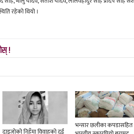
द साह, भालु यादव, संतोश यादव, लालवहादुर साह प्रदिप साह सशस्
्थिति रहेको थियो ।
स् !
भन्सार छलीका कपडासहित
दाइजोको निहुँमा विवाहको दुई
भारतीय स्कारपियो बरामद