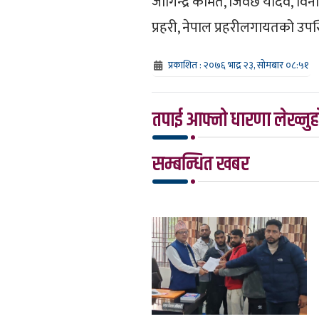
जोगिन्द्र कामत, जिवछ यादव, विनो
प्रहरी, नेपाल प्रहरीलगायतको उपस
प्रकाशित : २०७६ भाद्र २३, सोमबार ०८:५१
तपाई आफ्नो धारणा लेख्नुहो
सम्बन्धित खबर