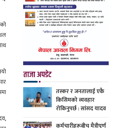
लको
्थल
साथ
भयो
ताजा अपडेट
मार
तस्कर र जनतालाई एकै
ममा
किसिमको व्यवहार
रोकिनुपर्छ : सांसद यादव
दव,
कर्मचारीहरूबीच मैत्रीपूर्ण