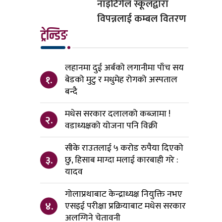
नाइटिंगेल स्कूलद्वारा
विपन्नलाई कम्बल वितरण
ट्रेन्डिङ
लहानमा दुई अर्बको लगानीमा पाँच सय
१.
बेडको मुटु र मधुमेह रोगको अस्पताल
बन्दै
मधेस सरकार दलालको कब्जामा !
२.
वडाध्यक्षको योजना पनि विक्री
सीके राउतलाई ५ करोड रुपैया दिएको
३.
छु, हिसाब माग्दा मलाई कारबाही गरे :
यादव
गोलाप्रथाबाट केन्द्राध्यक्ष नियुक्ति नभए
४.
एसइई परीक्षा प्रक्रियाबाट मधेस सरकार
अलग्गिने चेतावनी