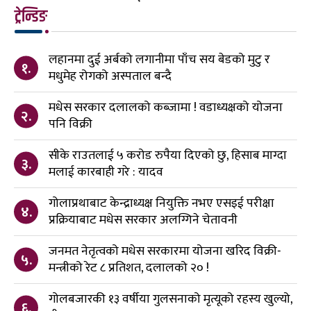
ट्रेन्डिङ
लहानमा दुई अर्बको लगानीमा पाँच सय बेडको मुटु र
१.
मधुमेह रोगको अस्पताल बन्दै
मधेस सरकार दलालको कब्जामा ! वडाध्यक्षको योजना
२.
पनि विक्री
सीके राउतलाई ५ करोड रुपैया दिएको छु, हिसाब माग्दा
३.
मलाई कारबाही गरे : यादव
गोलाप्रथाबाट केन्द्राध्यक्ष नियुक्ति नभए एसइई परीक्षा
४.
प्रक्रियाबाट मधेस सरकार अलग्गिने चेतावनी
जनमत नेतृत्वको मधेस सरकारमा योजना खरिद विक्री-
५.
मन्त्रीको रेट ८ प्रतिशत, दलालको २० !
गोलबजारकी १३ वर्षीया गुलसनाको मृत्यूको रहस्य खुल्यो,
६.