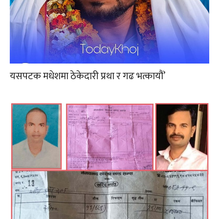
यसपटक मधेशमा ठेकेदारी प्रथा र गढ भत्कायौं’