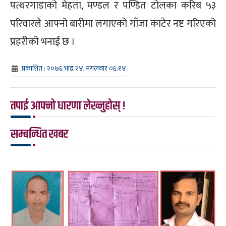
पत्थरगाडाको मेहता, मण्डल र पण्डित टोलका करिब ५३
परिवारले आफ्नो बारीमा लगाएको गाँजा काटेर नष्ट गरिएको
प्रहरीको भनाई छ ।
प्रकाशित : २०७६ भाद्र २४, मंगलवार ०६:१४
तपाई आफ्नो धारणा लेख्नुहोस् !
सम्बन्धित खबर