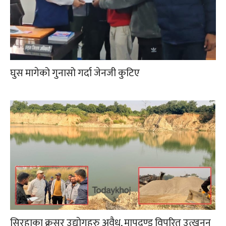
घुस मागेको गुनासो गर्दा जेनजी कुटिए
सिरहाका क्रसर उद्योगहरु अवैध, मापदण्ड विपरित उत्खनन