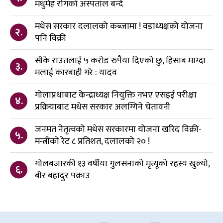
मधुमेह रोगको अस्पताल बन्दै
मधेस सरकार दलालको कब्जामा ! वडाध्यक्षको योजना
२.
पनि विक्री
सीके राउतलाई ५ करोड रुपैया दिएको छु, हिसाब माग्दा
३.
मलाई कारबाही गरे : यादव
गोलाप्रथाबाट केन्द्राध्यक्ष नियुक्ति नभए एसइई परीक्षा
४.
प्रक्रियाबाट मधेस सरकार अलग्गिने चेतावनी
जनमत नेतृत्वको मधेस सरकारमा योजना खरिद विक्री-
५.
मन्त्रीको रेट ८ प्रतिशत, दलालको २० !
गोलबजारकी १३ वर्षीया गुलसनाको मृत्यूको रहस्य खुल्यो,
६.
बीर बहादुर पक्राउ