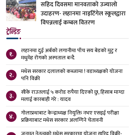
सहिद दिवसमा मानवताको उज्यालो
उदाहरण- लहानमा नाइटिंगेल स्कूलद्वारा
विपन्नलाई कम्बल वितरण
ट्रेन्डिङ
लहानमा दुई अर्बको लगानीमा पाँच सय बेडको मुटु र
१.
मधुमेह रोगको अस्पताल बन्दै
मधेस सरकार दलालको कब्जामा ! वडाध्यक्षको योजना
२.
पनि विक्री
सीके राउतलाई ५ करोड रुपैया दिएको छु, हिसाब माग्दा
३.
मलाई कारबाही गरे : यादव
गोलाप्रथाबाट केन्द्राध्यक्ष नियुक्ति नभए एसइई परीक्षा
४.
प्रक्रियाबाट मधेस सरकार अलग्गिने चेतावनी
जनमत नेतृत्वको मधेस सरकारमा योजना खरिद विक्री-