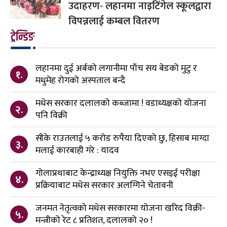
उदाहरण- लहानमा नाइटिंगेल स्कूलद्वारा
विपन्नलाई कम्बल वितरण
ट्रेन्डिङ
लहानमा दुई अर्बको लगानीमा पाँच सय बेडको मुटु र
१.
मधुमेह रोगको अस्पताल बन्दै
मधेस सरकार दलालको कब्जामा ! वडाध्यक्षको योजना
२.
पनि विक्री
सीके राउतलाई ५ करोड रुपैया दिएको छु, हिसाब माग्दा
३.
मलाई कारबाही गरे : यादव
गोलाप्रथाबाट केन्द्राध्यक्ष नियुक्ति नभए एसइई परीक्षा
४.
प्रक्रियाबाट मधेस सरकार अलग्गिने चेतावनी
जनमत नेतृत्वको मधेस सरकारमा योजना खरिद विक्री-
५.
मन्त्रीको रेट ८ प्रतिशत, दलालको २० !