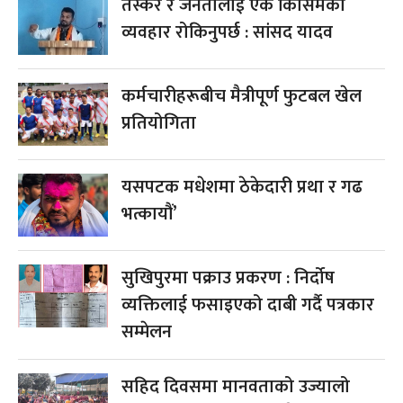
तस्कर र जनतालाई एकै किसिमको
व्यवहार रोकिनुपर्छ : सांसद यादव
कर्मचारीहरूबीच मैत्रीपूर्ण फुटबल खेल
प्रतियोगिता
यसपटक मधेशमा ठेकेदारी प्रथा र गढ
भत्कायौं’
सुखिपुरमा पक्राउ प्रकरण : निर्दोष
व्यक्तिलाई फसाइएको दाबी गर्दै पत्रकार
सम्मेलन
सहिद दिवसमा मानवताको उज्यालो