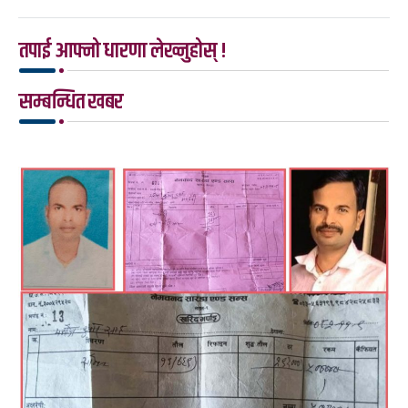
तपाई आफ्नो धारणा लेख्नुहोस् !
सम्बन्धित खबर