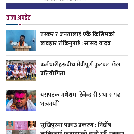
ताजा अपडेट
तस्कर र जनतालाई एकै किसिमको
व्यवहार रोकिनुपर्छ : सांसद यादव
कर्मचारीहरूबीच मैत्रीपूर्ण फुटबल खेल
प्रतियोगिता
यसपटक मधेशमा ठेकेदारी प्रथा र गढ
भत्कायौं’
सुखिपुरमा पक्राउ प्रकरण : निर्दोष
व्यक्तिलाई फसाइएको दाबी गर्दै पत्रकार