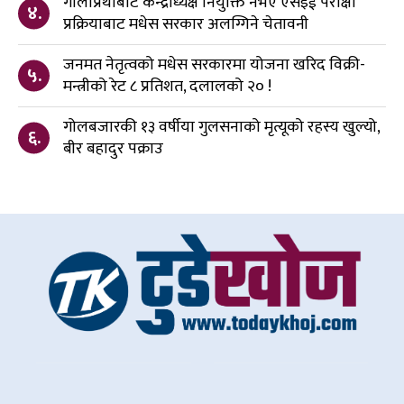
गोलाप्रथाबाट केन्द्राध्यक्ष नियुक्ति नभए एसइई परीक्षा
४.
प्रक्रियाबाट मधेस सरकार अलग्गिने चेतावनी
जनमत नेतृत्वको मधेस सरकारमा योजना खरिद विक्री-
५.
मन्त्रीको रेट ८ प्रतिशत, दलालको २० !
गोलबजारकी १३ वर्षीया गुलसनाको मृत्यूको रहस्य खुल्यो,
६.
बीर बहादुर पक्राउ