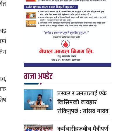
्गत
फाइ
गमा
लिन
ताजा अपडेट
दव,
ायक
तस्कर र जनतालाई एकै
शेष
किसिमको व्यवहार
रोकिनुपर्छ : सांसद यादव
कर्मचारीहरूबीच मैत्रीपूर्ण