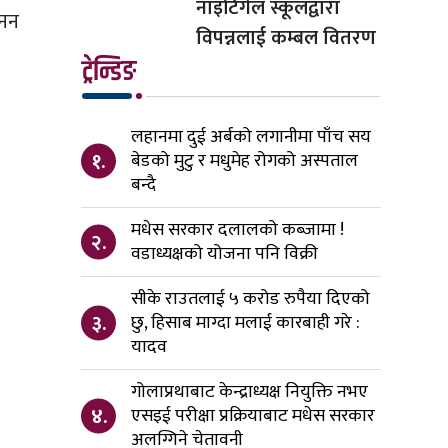
नाइटिंगेल स्कूलद्वारा
खनन
विपन्नलाई कम्बल वितरण
ट्रेन्डिङ
लहानमा दुई अर्बको लगानीमा पाँच सय
१.
बेडको मुटु र मधुमेह रोगको अस्पताल
बन्दै
मधेस सरकार दलालको कब्जामा !
२.
वडाध्यक्षको योजना पनि विक्री
सीके राउतलाई ५ करोड रुपैया दिएको
३.
छु, हिसाब माग्दा मलाई कारबाही गरे :
यादव
गोलाप्रथाबाट केन्द्राध्यक्ष नियुक्ति नभए
४.
एसइई परीक्षा प्रक्रियाबाट मधेस सरकार
अलग्गिने चेतावनी