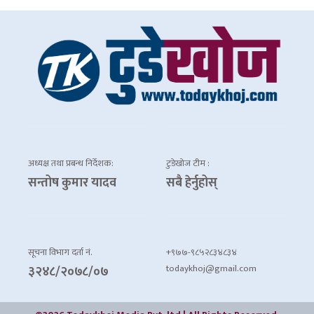
अध्यक्ष तथा प्रबन्ध निर्देशक:
टुडेखोज टीम :
सन्तोष कुमार यादव
सबै हेर्नुहोस्
सूचना विभाग दर्ता नं.
+९७७-९८५२८३४८३४
todaykhoj@gmail.com
३२४८/२०७८/०७