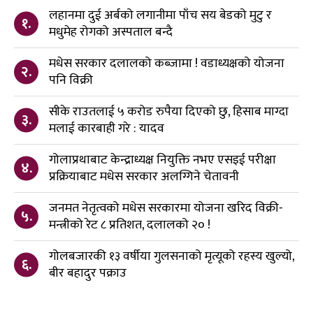
लहानमा दुई अर्बको लगानीमा पाँच सय बेडको मुटु र
१.
मधुमेह रोगको अस्पताल बन्दै
मधेस सरकार दलालको कब्जामा ! वडाध्यक्षको योजना
२.
पनि विक्री
सीके राउतलाई ५ करोड रुपैया दिएको छु, हिसाब माग्दा
३.
मलाई कारबाही गरे : यादव
गोलाप्रथाबाट केन्द्राध्यक्ष नियुक्ति नभए एसइई परीक्षा
४.
प्रक्रियाबाट मधेस सरकार अलग्गिने चेतावनी
जनमत नेतृत्वको मधेस सरकारमा योजना खरिद विक्री-
५.
मन्त्रीको रेट ८ प्रतिशत, दलालको २० !
गोलबजारकी १३ वर्षीया गुलसनाको मृत्यूको रहस्य खुल्यो,
६.
बीर बहादुर पक्राउ