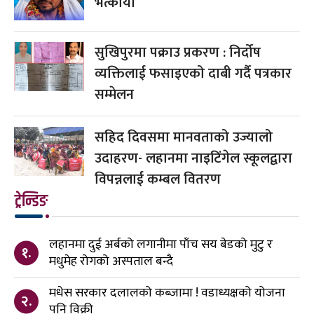
भत्कायौं’
सुखिपुरमा पक्राउ प्रकरण : निर्दोष
व्यक्तिलाई फसाइएको दाबी गर्दै पत्रकार
सम्मेलन
सहिद दिवसमा मानवताको उज्यालो
उदाहरण- लहानमा नाइटिंगेल स्कूलद्वारा
विपन्नलाई कम्बल वितरण
ट्रेन्डिङ
लहानमा दुई अर्बको लगानीमा पाँच सय बेडको मुटु र
१.
मधुमेह रोगको अस्पताल बन्दै
मधेस सरकार दलालको कब्जामा ! वडाध्यक्षको योजना
२.
पनि विक्री