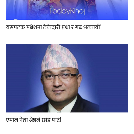
यसपटक मधेशमा ठेकेदारी प्रथा र गढ भत्कायौं’
एमाले नेता श्रेष्ठले छोडे पार्टी