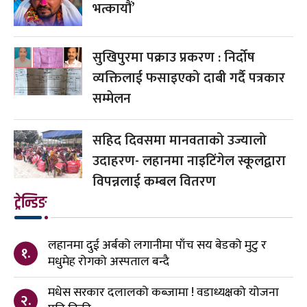
भत्कायौं’
सुखिपुरमा पक्राउ प्रकरण : निर्दोष
व्यक्तिलाई फसाइएको दाबी गर्दै पत्रकार
सम्मेलन
सहिद दिवसमा मानवताको उज्यालो
उदाहरण- लहानमा नाइटिंगेल स्कूलद्वारा
विपन्नलाई कम्बल वितरण
ट्रेन्डिङ
लहानमा दुई अर्बको लगानीमा पाँच सय बेडको मुटु र
१.
मधुमेह रोगको अस्पताल बन्दै
मधेस सरकार दलालको कब्जामा ! वडाध्यक्षको योजना
२.