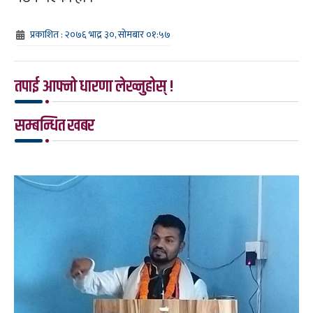
प्रकाशित : २०७६ भाद्र ३०, सोमबार ०१:५७
तपाई आफ्नो धारणा लेख्नुहोस् !
सम्बन्धित खबर