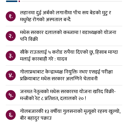
लहानमा दुई अर्बको लगानीमा पाँच सय बेडको मुटु र
१.
मधुमेह रोगको अस्पताल बन्दै
मधेस सरकार दलालको कब्जामा ! वडाध्यक्षको योजना
२.
पनि विक्री
सीके राउतलाई ५ करोड रुपैया दिएको छु, हिसाब माग्दा
३.
मलाई कारबाही गरे : यादव
गोलाप्रथाबाट केन्द्राध्यक्ष नियुक्ति नभए एसइई परीक्षा
४.
प्रक्रियाबाट मधेस सरकार अलग्गिने चेतावनी
जनमत नेतृत्वको मधेस सरकारमा योजना खरिद विक्री-
५.
मन्त्रीको रेट ८ प्रतिशत, दलालको २० !
गोलबजारकी १३ वर्षीया गुलसनाको मृत्यूको रहस्य खुल्यो,
६.
बीर बहादुर पक्राउ