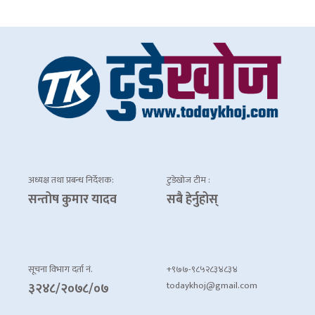
अध्यक्ष तथा प्रबन्ध निर्देशक:
टुडेखोज टीम :
सन्तोष कुमार यादव
सबै हेर्नुहोस्
सूचना विभाग दर्ता नं.
+९७७-९८५२८३४८३४
todaykhoj@gmail.com
३२४८/२०७८/०७