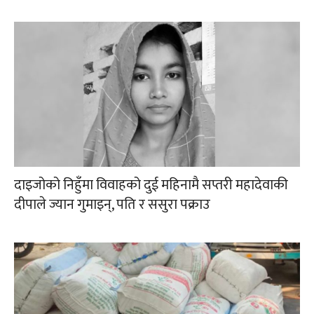
दाइजोको निहुँमा विवाहको दुई महिनामै सप्तरी महादेवाकी
दीपाले ज्यान गुमाइन्, पति र ससुरा पक्राउ