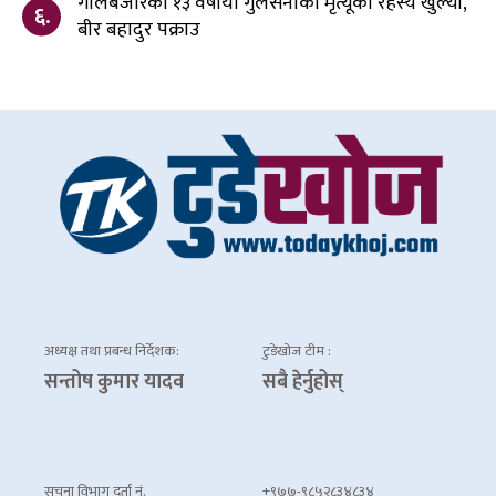
गोलबजारकी १३ वर्षीया गुलसनाको मृत्यूको रहस्य खुल्यो,
६.
बीर बहादुर पक्राउ
अध्यक्ष तथा प्रबन्ध निर्देशक:
टुडेखोज टीम :
सन्तोष कुमार यादव
सबै हेर्नुहोस्
सूचना विभाग दर्ता नं.
+९७७-९८५२८३४८३४