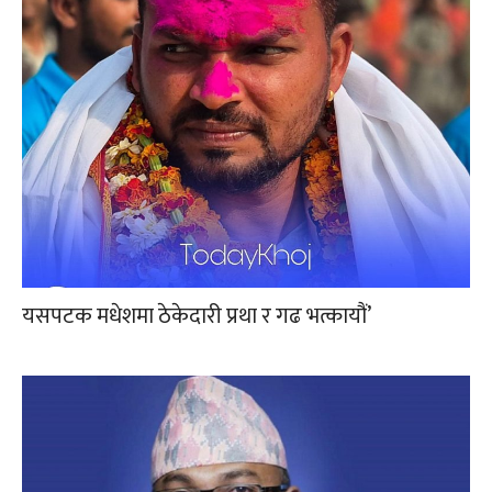
यसपटक मधेशमा ठेकेदारी प्रथा र गढ भत्कायौं’