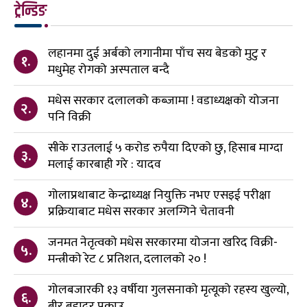
ट्रेन्डिङ
लहानमा दुई अर्बको लगानीमा पाँच सय बेडको मुटु र
१.
मधुमेह रोगको अस्पताल बन्दै
मधेस सरकार दलालको कब्जामा ! वडाध्यक्षको योजना
२.
पनि विक्री
सीके राउतलाई ५ करोड रुपैया दिएको छु, हिसाब माग्दा
३.
मलाई कारबाही गरे : यादव
गोलाप्रथाबाट केन्द्राध्यक्ष नियुक्ति नभए एसइई परीक्षा
४.
प्रक्रियाबाट मधेस सरकार अलग्गिने चेतावनी
जनमत नेतृत्वको मधेस सरकारमा योजना खरिद विक्री-
५.
मन्त्रीको रेट ८ प्रतिशत, दलालको २० !
गोलबजारकी १३ वर्षीया गुलसनाको मृत्यूको रहस्य खुल्यो,
६.
बीर बहादुर पक्राउ