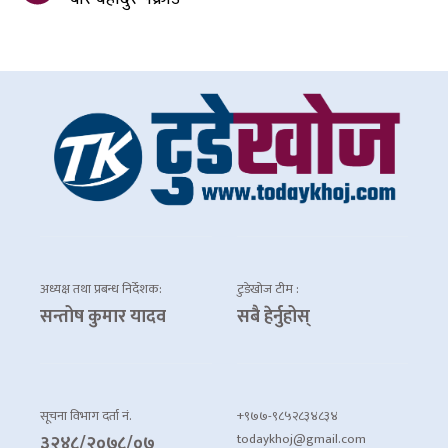
अध्यक्ष तथा प्रबन्ध निर्देशक:
टुडेखोज टीम :
सन्तोष कुमार यादव
सबै हेर्नुहोस्
सूचना विभाग दर्ता नं.
+९७७-९८५२८३४८३४
todaykhoj@gmail.com
३२४८/२०७८/०७