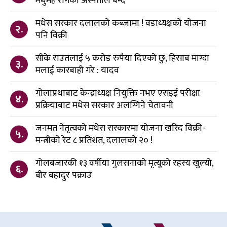
मधुमेह रोगको अस्पताल बन्दै
मधेस सरकार दलालको कब्जामा ! वडाध्यक्षको योजना
२.
पनि विक्री
सीके राउतलाई ५ करोड रुपैया दिएको छु, हिसाब माग्दा
३.
मलाई कारबाही गरे : यादव
गोलाप्रथाबाट केन्द्राध्यक्ष नियुक्ति नभए एसइई परीक्षा
४.
प्रक्रियाबाट मधेस सरकार अलग्गिने चेतावनी
जनमत नेतृत्वको मधेस सरकारमा योजना खरिद विक्री-
५.
मन्त्रीको रेट ८ प्रतिशत, दलालको २० !
गोलबजारकी १३ वर्षीया गुलसनाको मृत्यूको रहस्य खुल्यो,
६.
बीर बहादुर पक्राउ