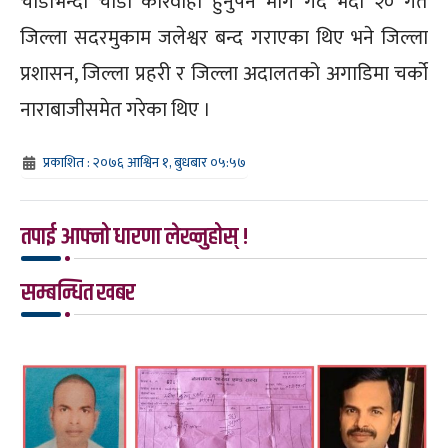
चाँडोभन्दा चाँडो कारवाही हुनुपर्ने माग गर्दै भदौ २० गते
जिल्ला सदरमुकाम जलेश्वर बन्द गराएका थिए भने जिल्ला
प्रशासन, जिल्ला प्रहरी र जिल्ला अदालतको अगाडिमा चर्को
नाराबाजीसमेत गरेका थिए ।
प्रकाशित : २०७६ आश्विन १, बुधबार ०५:५७
तपाई आफ्नो धारणा लेख्नुहोस् !
सम्बन्धित खबर