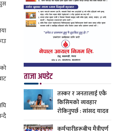
घुस
िया
राउ
ीको
ताजा अपडेट
बाट
तस्कर र जनतालाई एकै
किसिमको व्यवहार
अघि
रोकिनुपर्छ : सांसद यादव
्दै
कर्मचारीहरूबीच मैत्रीपूर्ण