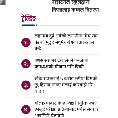
नाइटिंगेल स्कूलद्वारा
विपन्नलाई कम्बल वितरण
ट्रेन्डिङ
लहानमा दुई अर्बको लगानीमा पाँच सय
१.
बेडको मुटु र मधुमेह रोगको अस्पताल
बन्दै
मधेस सरकार दलालको कब्जामा !
२.
वडाध्यक्षको योजना पनि विक्री
सीके राउतलाई ५ करोड रुपैया दिएको
३.
छु, हिसाब माग्दा मलाई कारबाही गरे :
यादव
गोलाप्रथाबाट केन्द्राध्यक्ष नियुक्ति नभए
४.
एसइई परीक्षा प्रक्रियाबाट मधेस सरकार
अलग्गिने चेतावनी