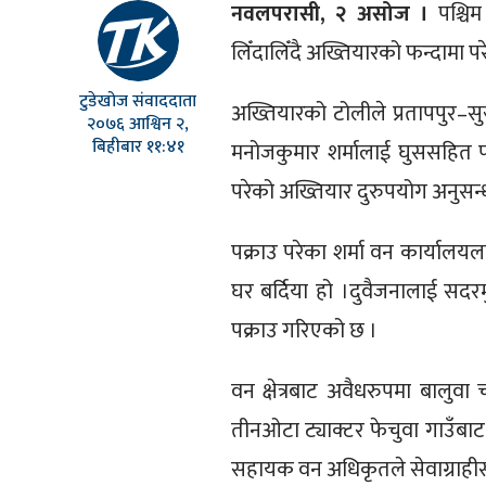
नवलपरासी, २ असोज ।
पश्चि
लिँदालिँदै अख्तियारको फन्दामा पर
टुडेखोज संवाददाता
अख्तियारको टोलीले प्रतापपुर–सु
२०७६ आश्विन २,
बिहीबार ११:४१
मनोजकुमार शर्मालाई घुससहित प
परेको अख्तियार दुरुपयोग अनुस
पक्राउ परेका शर्मा वन कार्या
घर बर्दिया हो ।दुवैजनालाई सद
पक्राउ गरिएको छ ।
वन क्षेत्रबाट अवैधरुपमा बालु
तीनओटा ट्याक्टर फेचुवा गाउँबाट न
सहायक वन अधिकृतले सेवाग्राही