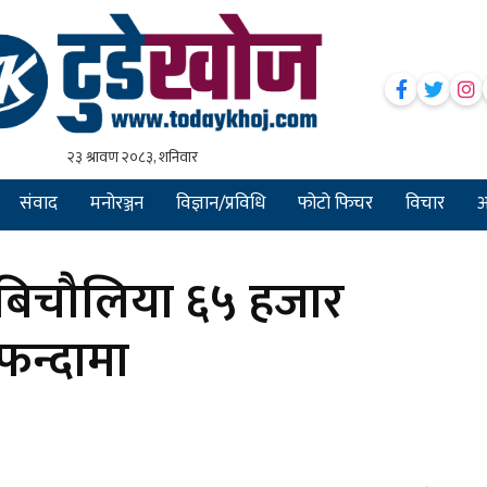
संवाद
मनोरञ्जन
विज्ञान/प्रविधि
फोटो फिचर
विचार
अन
बिचौलिया ६५ हजार
फन्दामा