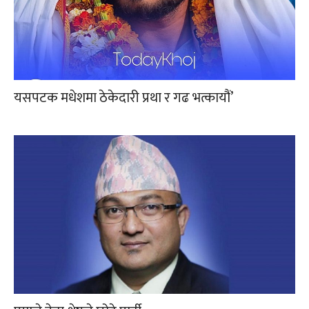
यसपटक मधेशमा ठेकेदारी प्रथा र गढ भत्कायौं’