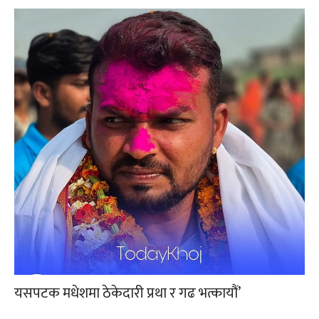
यसपटक मधेशमा ठेकेदारी प्रथा र गढ भत्कायौं’