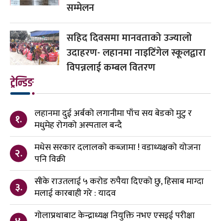
सम्मेलन
सहिद दिवसमा मानवताको उज्यालो
उदाहरण- लहानमा नाइटिंगेल स्कूलद्वारा
विपन्नलाई कम्बल वितरण
ट्रेन्डिङ
लहानमा दुई अर्बको लगानीमा पाँच सय बेडको मुटु र
१.
मधुमेह रोगको अस्पताल बन्दै
मधेस सरकार दलालको कब्जामा ! वडाध्यक्षको योजना
२.
पनि विक्री
सीके राउतलाई ५ करोड रुपैया दिएको छु, हिसाब माग्दा
३.
मलाई कारबाही गरे : यादव
गोलाप्रथाबाट केन्द्राध्यक्ष नियुक्ति नभए एसइई परीक्षा