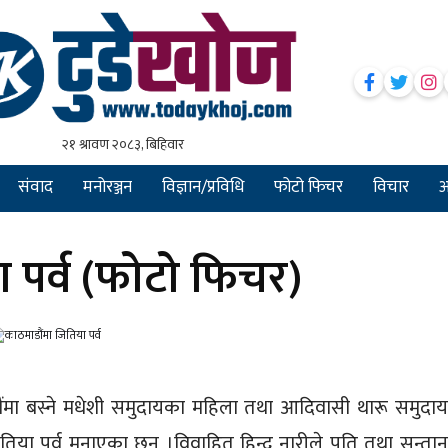
संवाद
मनोरञ्जन
विज्ञान/प्रविधि
फोटो फिचर
विचार
अन
 पर्व (फोटो फिचर)
ंमा बस्ने मधेशी समुदायका महिला तथा आदिवासी थारू समुदा
या पर्व मनाएका छन् ।विवाहित हिन्दू नारीले पति तथा सन्ता