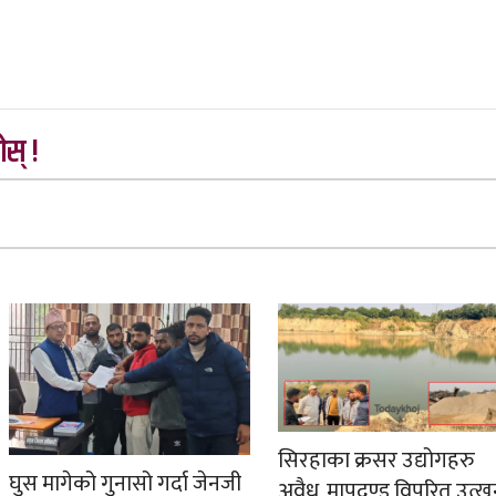
स् !
सिरहाका क्रसर उद्योगहरु
घुस मागेको गुनासो गर्दा जेनजी
अवैध, मापदण्ड विपरित उत्