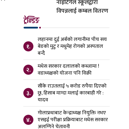
नाइटिंगेल स्कूलद्वारा
विपन्नलाई कम्बल वितरण
ट्रेन्डिङ
लहानमा दुई अर्बको लगानीमा पाँच सय
१.
बेडको मुटु र मधुमेह रोगको अस्पताल
बन्दै
मधेस सरकार दलालको कब्जामा !
२.
वडाध्यक्षको योजना पनि विक्री
सीके राउतलाई ५ करोड रुपैया दिएको
३.
छु, हिसाब माग्दा मलाई कारबाही गरे :
यादव
गोलाप्रथाबाट केन्द्राध्यक्ष नियुक्ति नभए
४.
एसइई परीक्षा प्रक्रियाबाट मधेस सरकार
अलग्गिने चेतावनी