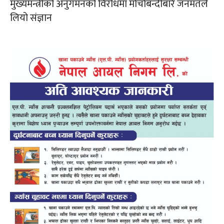
मुख्यमन्त्रीको अनुगमनको विरोधमा मोर्चाबन्दीबारे जनमतले
लियो संज्ञान