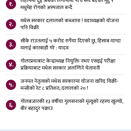
लहानमा दुई अर्बको लगानीमा पाँच सय बेडको मुटु र
१.
मधुमेह रोगको अस्पताल बन्दै
मधेस सरकार दलालको कब्जामा ! वडाध्यक्षको योजना
२.
पनि विक्री
सीके राउतलाई ५ करोड रुपैया दिएको छु, हिसाब माग्दा
३.
मलाई कारबाही गरे : यादव
गोलाप्रथाबाट केन्द्राध्यक्ष नियुक्ति नभए एसइई परीक्षा
४.
प्रक्रियाबाट मधेस सरकार अलग्गिने चेतावनी
जनमत नेतृत्वको मधेस सरकारमा योजना खरिद विक्री-
५.
मन्त्रीको रेट ८ प्रतिशत, दलालको २० !
गोलबजारकी १३ वर्षीया गुलसनाको मृत्यूको रहस्य खुल्यो,
६.
बीर बहादुर पक्राउ