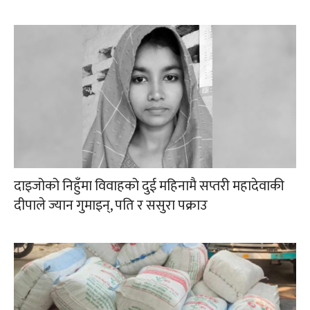
दाइजोको निहुँमा विवाहको दुई महिनामै सप्तरी महादेवाकी
दीपाले ज्यान गुमाइन्, पति र ससुरा पक्राउ