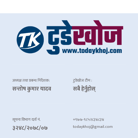
अध्यक्ष तथा प्रबन्ध निर्देशक:
टुडेखोज टीम :
सन्तोष कुमार यादव
सबै हेर्नुहोस्
सूचना विभाग दर्ता नं.
+९७७-९८५२८३४८३४
todaykhoj@gmail.com
३२४८/२०७८/०७