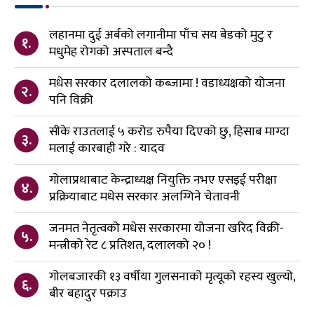
लहानमा दुई अर्बको लगानीमा पाँच सय बेडको मुटु र
१.
मधुमेह रोगको अस्पताल बन्दै
मधेस सरकार दलालको कब्जामा ! वडाध्यक्षको योजना
२.
पनि विक्री
सीके राउतलाई ५ करोड रुपैया दिएको छु, हिसाब माग्दा
३.
मलाई कारबाही गरे : यादव
गोलाप्रथाबाट केन्द्राध्यक्ष नियुक्ति नभए एसइई परीक्षा
४.
प्रक्रियाबाट मधेस सरकार अलग्गिने चेतावनी
जनमत नेतृत्वको मधेस सरकारमा योजना खरिद विक्री-
५.
मन्त्रीको रेट ८ प्रतिशत, दलालको २० !
गोलबजारकी १३ वर्षीया गुलसनाको मृत्यूको रहस्य खुल्यो,
६.
बीर बहादुर पक्राउ