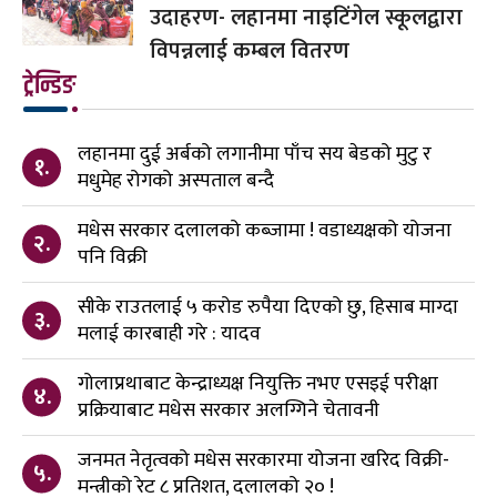
उदाहरण- लहानमा नाइटिंगेल स्कूलद्वारा
विपन्नलाई कम्बल वितरण
ट्रेन्डिङ
लहानमा दुई अर्बको लगानीमा पाँच सय बेडको मुटु र
१.
मधुमेह रोगको अस्पताल बन्दै
मधेस सरकार दलालको कब्जामा ! वडाध्यक्षको योजना
२.
पनि विक्री
सीके राउतलाई ५ करोड रुपैया दिएको छु, हिसाब माग्दा
३.
मलाई कारबाही गरे : यादव
गोलाप्रथाबाट केन्द्राध्यक्ष नियुक्ति नभए एसइई परीक्षा
४.
प्रक्रियाबाट मधेस सरकार अलग्गिने चेतावनी
जनमत नेतृत्वको मधेस सरकारमा योजना खरिद विक्री-
५.
मन्त्रीको रेट ८ प्रतिशत, दलालको २० !