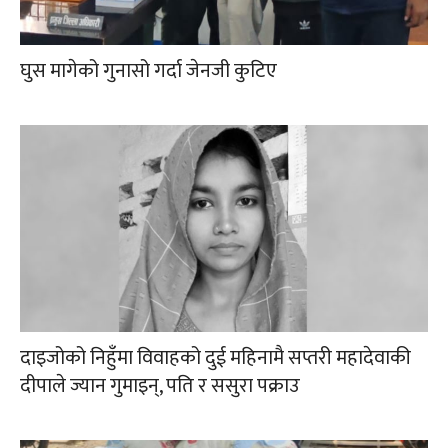
घुस मागेको गुनासो गर्दा जेनजी कुटिए
दाइजोको निहुँमा विवाहको दुई महिनामै सप्तरी महादेवाकी
दीपाले ज्यान गुमाइन्, पति र ससुरा पक्राउ