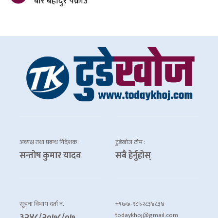
बीर बहादुर पक्राउ
अध्यक्ष तथा प्रबन्ध निर्देशक:
टुडेखोज टीम :
सन्तोष कुमार यादव
सबै हेर्नुहोस्
सूचना विभाग दर्ता नं.
+९७७-९८५२८३४८३४
todaykhoj@gmail.com
३२४८/२०७८/०७