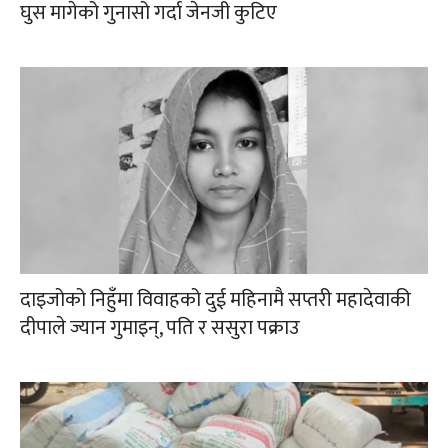
घुस मागेको गुनासो गर्दा जेनजी कुटिए
दाइजोको निहुँमा विवाहको दुई महिनामै सप्तरी महादेवाकी
दीपाले ज्यान गुमाइन्, पति र ससुरा पक्राउ