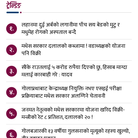
ट्रेन्डिङ
लहानमा दुई अर्बको लगानीमा पाँच सय बेडको मुटु र
१.
मधुमेह रोगको अस्पताल बन्दै
मधेस सरकार दलालको कब्जामा ! वडाध्यक्षको योजना
२.
पनि विक्री
सीके राउतलाई ५ करोड रुपैया दिएको छु, हिसाब माग्दा
३.
मलाई कारबाही गरे : यादव
गोलाप्रथाबाट केन्द्राध्यक्ष नियुक्ति नभए एसइई परीक्षा
४.
प्रक्रियाबाट मधेस सरकार अलग्गिने चेतावनी
जनमत नेतृत्वको मधेस सरकारमा योजना खरिद विक्री-
५.
मन्त्रीको रेट ८ प्रतिशत, दलालको २० !
गोलबजारकी १३ वर्षीया गुलसनाको मृत्यूको रहस्य खुल्यो,
६.