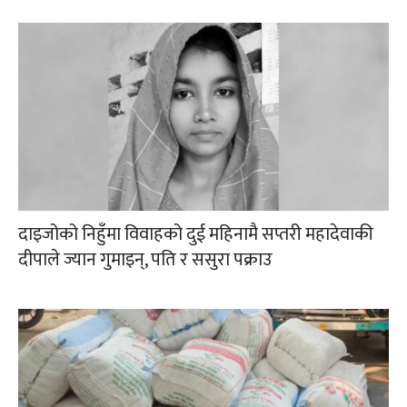
दाइजोको निहुँमा विवाहको दुई महिनामै सप्तरी महादेवाकी
दीपाले ज्यान गुमाइन्, पति र ससुरा पक्राउ