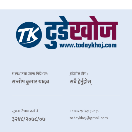
अध्यक्ष तथा प्रबन्ध निर्देशक:
टुडेखोज टीम :
सन्तोष कुमार यादव
सबै हेर्नुहोस्
सूचना विभाग दर्ता नं.
+९७७-९८५२८३४८३४
todaykhoj@gmail.com
३२४८/२०७८/०७