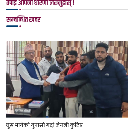
तपाई आफ्नो धारणा लेख्नुहोस् !
सम्बन्धित खबर
घुस मागेको गुनासो गर्दा जेनजी कुटिए