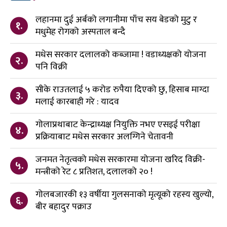
लहानमा दुई अर्बको लगानीमा पाँच सय बेडको मुटु र
१.
मधुमेह रोगको अस्पताल बन्दै
मधेस सरकार दलालको कब्जामा ! वडाध्यक्षको योजना
२.
पनि विक्री
सीके राउतलाई ५ करोड रुपैया दिएको छु, हिसाब माग्दा
३.
मलाई कारबाही गरे : यादव
गोलाप्रथाबाट केन्द्राध्यक्ष नियुक्ति नभए एसइई परीक्षा
४.
प्रक्रियाबाट मधेस सरकार अलग्गिने चेतावनी
जनमत नेतृत्वको मधेस सरकारमा योजना खरिद विक्री-
५.
मन्त्रीको रेट ८ प्रतिशत, दलालको २० !
गोलबजारकी १३ वर्षीया गुलसनाको मृत्यूको रहस्य खुल्यो,
६.
बीर बहादुर पक्राउ