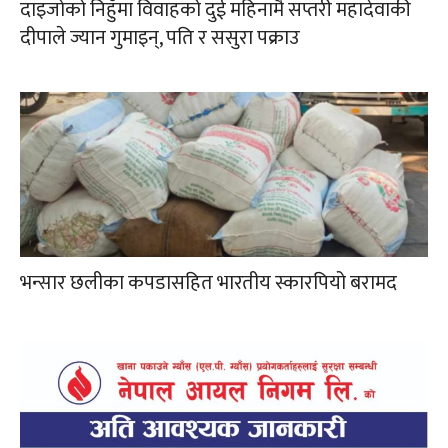
दाइजोको निहुँमा विवाहको दुई महिनामै सप्तरी महादेवाकी
दीपाले ज्यान गुमाइन्, पति र ससुरा पक्राउ
भन्सार छलीका कपडासहित भारतीय स्कारपियो बरामद