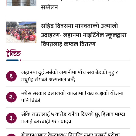
सम्मेलन
सहिद दिवसमा मानवताको उज्यालो
उदाहरण- लहानमा नाइटिंगेल स्कूलद्वारा
विपन्नलाई कम्बल वितरण
ट्रेन्डिङ
लहानमा दुई अर्बको लगानीमा पाँच सय बेडको मुटु र
१.
मधुमेह रोगको अस्पताल बन्दै
मधेस सरकार दलालको कब्जामा ! वडाध्यक्षको योजना
२.
पनि विक्री
सीके राउतलाई ५ करोड रुपैया दिएको छु, हिसाब माग्दा
३.
मलाई कारबाही गरे : यादव
गोलाप्रथाबाट केन्द्राध्यक्ष नियुक्ति नभए एसइई परीक्षा