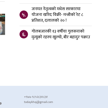
जनमत नेतृत्वको मधेस सरकारमा
५.
योजना खरिद विक्री- मन्त्रीको रेट ८
प्रतिशत, दलालको २० !
गोलबजारकी १३ वर्षीया गुलसनाको
६.
मृत्यूको रहस्य खुल्यो, बीर बहादुर पक्राउ
+९७७-९८५२८३४८३४
todaykhoj@gmail.com
७