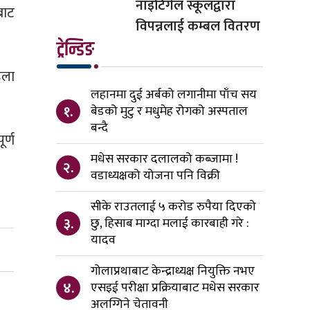
नाइटिंगेल स्कूलद्वारा
बाट
विपन्नलाई कम्बल वितरण
ट्रेन्डिङ
हला
लहानमा दुई अर्बको लगानीमा पाँच सय
१.
बेडको मुटु र मधुमेह रोगको अस्पताल
बन्दै
र्ण
मधेस सरकार दलालको कब्जामा !
२.
वडाध्यक्षको योजना पनि विक्री
सीके राउतलाई ५ करोड रुपैया दिएको
३.
छु, हिसाब माग्दा मलाई कारबाही गरे :
यादव
गोलाप्रथाबाट केन्द्राध्यक्ष नियुक्ति नभए
४.
एसइई परीक्षा प्रक्रियाबाट मधेस सरकार
अलग्गिने चेतावनी