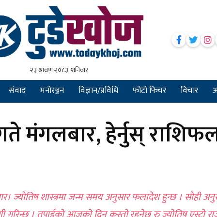
संवाद
मनोरञ्जन
विज्ञान/प्रविधि
फोटो फिचर
विचार
अन
मंगलबार, हेर्नुस् राशिफ
 ज्योतिष शास्त्रमा जन्म समय अनुसार फलादेश हुन्छ । सोही अनु
ाणी गरिन्छ । तपाईको आजको दिन कस्तो रहनेछ रु ज्योतिष एस्ट्रो रा