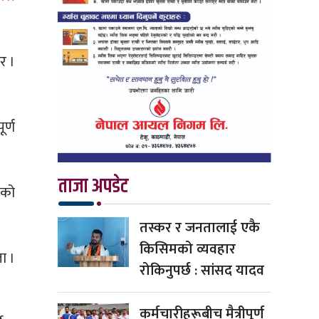
र ।
र्ण
ताजा अपडेट
रको
तस्कर र जनतालाई एकै
किसिमको व्यवहार
ा ।
रोकिनुपर्छ : सांसद यादव
कर्मचारीहरूबीच मैत्रीपूर्ण