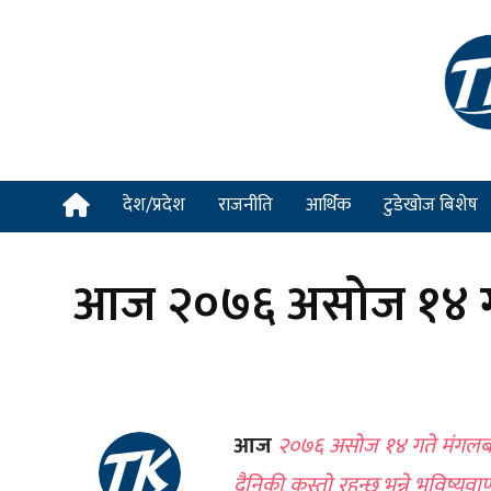
देश/प्रदेश
राजनीति
आर्थिक
टुडेखोज बिशेष
आज २०७६ असोज १४ गते 
आज
२०७६ असोज १४ गते मंगलबार।
दैनिकी कस्तो रहन्छ भन्ने भविष्यव