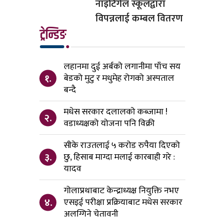
नाइटिंगेल स्कूलद्वारा
विपन्नलाई कम्बल वितरण
ट्रेन्डिङ
लहानमा दुई अर्बको लगानीमा पाँच सय
१.
बेडको मुटु र मधुमेह रोगको अस्पताल
बन्दै
मधेस सरकार दलालको कब्जामा !
२.
वडाध्यक्षको योजना पनि विक्री
सीके राउतलाई ५ करोड रुपैया दिएको
३.
छु, हिसाब माग्दा मलाई कारबाही गरे :
यादव
गोलाप्रथाबाट केन्द्राध्यक्ष नियुक्ति नभए
४.
एसइई परीक्षा प्रक्रियाबाट मधेस सरकार
अलग्गिने चेतावनी