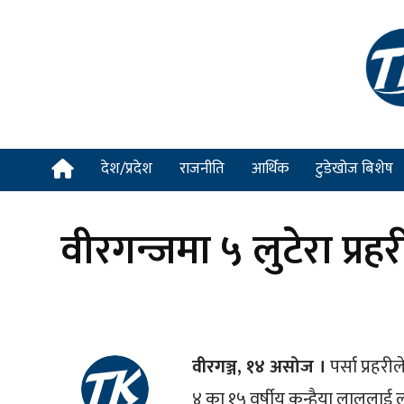
देश/प्रदेश
राजनीति
आर्थिक
टुडेखोज बिशेष
वीरगन्जमा ५ लुटेरा प्रह
वीरगञ्ज, १४ असोज ।
पर्सा प्रहर
४ का १५ वर्षीय कन्हैया लाललाई लुट