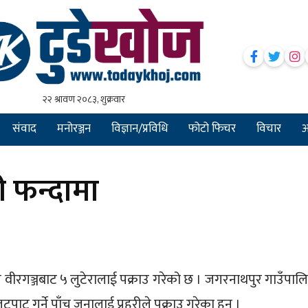
संवाद
मनोरञ्जन
विज्ञान/प्रविधि
फोटो फिचर
विचार
अन
री फन्दामा
ीले वीरगञ्जबाट ५ लुटेरालाई पक्राउ गरेको छ । जगरनाथपुर गाउँपाल
पाट गर्ने पाँच जनालाई प्रहरीले पक्राउ गरेका हुन् ।