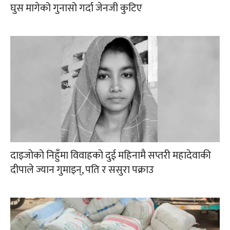
घुस मागेको गुनासो गर्दा जेनजी कुटिए
दाइजोको निहुँमा विवाहको दुई महिनामै सप्तरी महादेवाकी
दीपाले ज्यान गुमाइन्, पति र ससुरा पक्राउ