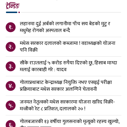
ट्रेन्डिङ
लहानमा दुई अर्बको लगानीमा पाँच सय बेडको मुटु र
१.
मधुमेह रोगको अस्पताल बन्दै
मधेस सरकार दलालको कब्जामा ! वडाध्यक्षको योजना
२.
पनि विक्री
सीके राउतलाई ५ करोड रुपैया दिएको छु, हिसाब माग्दा
३.
मलाई कारबाही गरे : यादव
गोलाप्रथाबाट केन्द्राध्यक्ष नियुक्ति नभए एसइई परीक्षा
४.
प्रक्रियाबाट मधेस सरकार अलग्गिने चेतावनी
जनमत नेतृत्वको मधेस सरकारमा योजना खरिद विक्री-
५.
मन्त्रीको रेट ८ प्रतिशत, दलालको २० !
गोलबजारकी १३ वर्षीया गुलसनाको मृत्यूको रहस्य खुल्यो,
६.