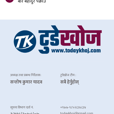
बीर बहादुर पक्राउ
अध्यक्ष तथा प्रबन्ध निर्देशक:
टुडेखोज टीम :
सन्तोष कुमार यादव
सबै हेर्नुहोस्
सूचना विभाग दर्ता नं.
+९७७-९८५२८३४८३४
todaykhoj@gmail.com