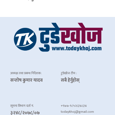
अध्यक्ष तथा प्रबन्ध निर्देशक:
टुडेखोज टीम :
सन्तोष कुमार यादव
सबै हेर्नुहोस्
सूचना विभाग दर्ता नं.
+९७७-९८५२८३४८३४
todaykhoj@gmail.com
३२४८/२०७८/०७