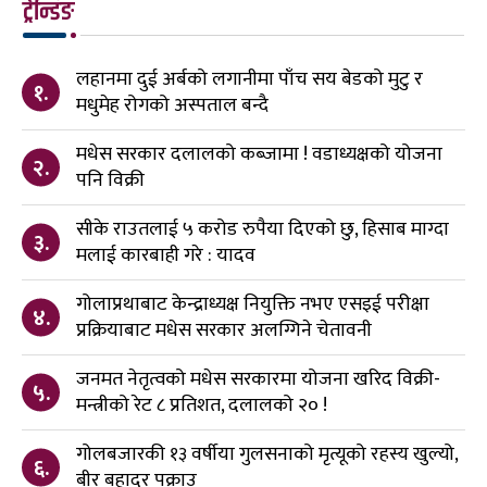
ट्रेन्डिङ
लहानमा दुई अर्बको लगानीमा पाँच सय बेडको मुटु र
१.
मधुमेह रोगको अस्पताल बन्दै
मधेस सरकार दलालको कब्जामा ! वडाध्यक्षको योजना
२.
पनि विक्री
सीके राउतलाई ५ करोड रुपैया दिएको छु, हिसाब माग्दा
३.
मलाई कारबाही गरे : यादव
गोलाप्रथाबाट केन्द्राध्यक्ष नियुक्ति नभए एसइई परीक्षा
४.
प्रक्रियाबाट मधेस सरकार अलग्गिने चेतावनी
जनमत नेतृत्वको मधेस सरकारमा योजना खरिद विक्री-
५.
मन्त्रीको रेट ८ प्रतिशत, दलालको २० !
गोलबजारकी १३ वर्षीया गुलसनाको मृत्यूको रहस्य खुल्यो,
६.
बीर बहादुर पक्राउ